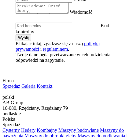
Wiadomość
Kod
kontrolny
Klikając tutaj, zgadzasz się z naszą
polityką
prywatności
i
regulaminem
.
Twoje dane będą przetwarzane w celu udzielenia
odpowiedzi na zapytanie.
Firma
Sprzedaż
Galeria
Kontakt
polski
AB Group
16-080, Rzędziany, Rzędziany 79
podlaskie
Polska
Sprzedaż
Cysterny
Hedery
Kombajny
Maszyny budowlane
Maszyny do
nawożenia
Maszyny do obróbki gleby
Maszyny do podlewania i