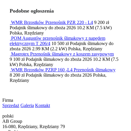
Podobne ogłoszenia
WMR Brzostków Przenośnik PZR 220 - L4
9 200 zł
Podajnik ślimakowy do zboża
2026
10.2 KM (7.5 kW)
Polska, Rzędziany
POM Augustów przenośnik ślimakowy z napędem
elektrycznym T 206/4
10 500 zł
Podajnik ślimakowy do
zboża
2026
2.99 KM (2.2 kW)
Polska, Rzędziany
Magrotex Przenośnik ślimakowy z koszem zasypowym
9 100 zł
Podajnik ślimakowy do zboża
2026
10.2 KM (7.5
kW)
Polska, Rzędziany
WMR Brzostków PZRP 160 -L4 Przenośnik ślimakowy
8 200 zł
Podajnik ślimakowy do zboża
2026
Polska,
Rzędziany
Firma
Sprzedaż
Galeria
Kontakt
polski
AB Group
16-080, Rzędziany, Rzędziany 79