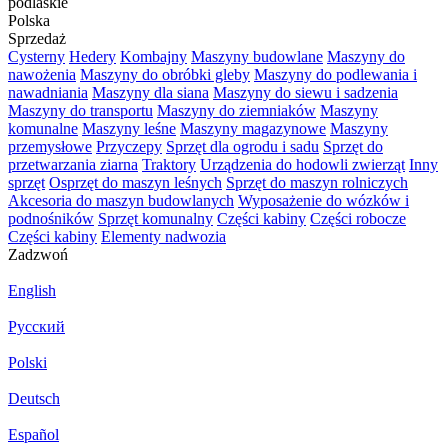
podlaskie
Polska
Sprzedaż
Cysterny
Hedery
Kombajny
Maszyny budowlane
Maszyny do
nawożenia
Maszyny do obróbki gleby
Maszyny do podlewania i
nawadniania
Maszyny dla siana
Maszyny do siewu i sadzenia
Maszyny do transportu
Maszyny do ziemniaków
Maszyny
komunalne
Maszyny leśne
Maszyny magazynowe
Maszyny
przemysłowe
Przyczepy
Sprzęt dla ogrodu i sadu
Sprzęt do
przetwarzania ziarna
Traktory
Urządzenia do hodowli zwierząt
Inny
sprzęt
Osprzęt do maszyn leśnych
Sprzęt do maszyn rolniczych
Akcesoria do maszyn budowlanych
Wyposażenie do wózków i
podnośników
Sprzęt komunalny
Części kabiny
Części robocze
Części kabiny
Elementy nadwozia
Zadzwoń
English
Русский
Polski
Deutsch
Español